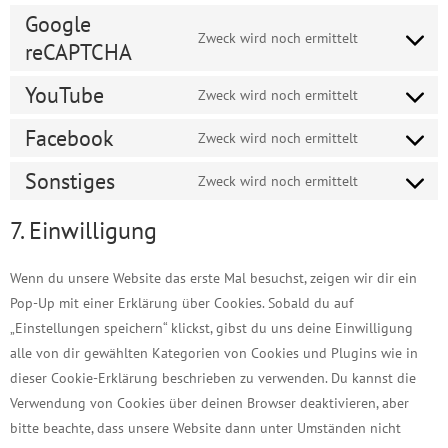
to
Google
complianz
Zweck wird noch ermittelt
service
reCAPTCHA
Consent
google-
to
YouTube
fonts
Zweck wird noch ermittelt
service
Consent
google-
to
Facebook
Zweck wird noch ermittelt
recaptcha
Consent
service
to
Sonstiges
Zweck wird noch ermittelt
youtube
Consent
service
to
7. Einwilligung
facebook
service
sonstiges
Wenn du unsere Website das erste Mal besuchst, zeigen wir dir ein
Pop-Up mit einer Erklärung über Cookies. Sobald du auf
„Einstellungen speichern“ klickst, gibst du uns deine Einwilligung
alle von dir gewählten Kategorien von Cookies und Plugins wie in
dieser Cookie-Erklärung beschrieben zu verwenden. Du kannst die
Verwendung von Cookies über deinen Browser deaktivieren, aber
bitte beachte, dass unsere Website dann unter Umständen nicht