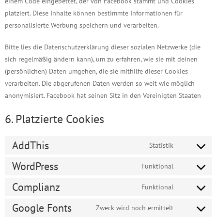
einem Code eingebettet, der von Facebook stammt und Cookies
platziert. Diese Inhalte können bestimmte Informationen für
personalisierte Werbung speichern und verarbeiten.
Bitte lies die Datenschutzerklärung dieser sozialen Netzwerke (die
sich regelmäßig ändern kann), um zu erfahren, wie sie mit deinen
(persönlichen) Daten umgehen, die sie mithilfe dieser Cookies
verarbeiten. Die abgerufenen Daten werden so weit wie möglich
anonymisiert. Facebook hat seinen Sitz in den Vereinigten Staaten
6. Platzierte Cookies
AddThis
Statistik
Consent
to
WordPress
Funktional
Consent
service
to
Complianz
Funktional
addthis
Consent
service
to
Google Fonts
Zweck wird noch ermittelt
wordpress
Consent
service