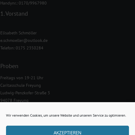
Handynr.: 0170/9967980
1. Vorstand
Elisabeth Schmöller
e.schmoeller@outlook.de
Telefon: 0175 2350284
Proben
Freitags von 19-21 Uhr
Caritasschule Freyung
Ludwig-Penzkofer-Straße 3
94078 Freyung
Datenschutz & Impressum
Wir verwenden Cookies, um unsere Website und unseren Service zu optimieren.
Datenschutzerklärung
AKZEPTIEREN
Impressum