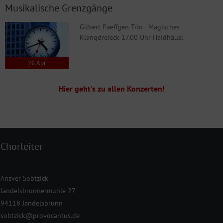
Musikalische Grenzgänge
Gilbert Paeffgen Trio - Magisches
Klangdreieck 17.00 Uhr Haidhäusl
26
Apr
Hier geht's zu allen Konzerten!
Chorleiter
Ansver Sobtzick
Jandelsbrunnermühle 27
94118 Jandelsbrunn
sobtzick@provocantus.de