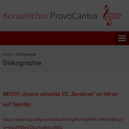
Home
/
Diskographie
Diskographie
NEU!!!! Unsere aktuelle CD „Tenebrae“ zu hören
auf Spotify:
https://open.spotify.com/album/7vg4GV4JgMM7f4HobjJEqZ?
si=QuUY86e2QLuYodKjrJcRQg