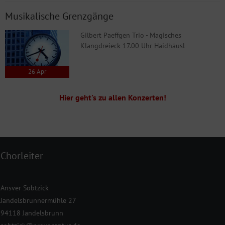
Musikalische Grenzgänge
Gilbert Paeffgen Trio - Magisches
Klangdreieck 17.00 Uhr Haidhäusl
26
Apr
Hier geht's zu allen Konzerten!
Chorleiter
Ansver Sobtzick
Jandelsbrunnermühle 27
94118 Jandelsbrunn