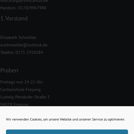
sobtzick@provocantus.de
Handynr.: 0170/9967980
1. Vorstand
Elisabeth Schmöller
e.schmoeller@outlook.de
Telefon: 0175 2350284
Proben
Freitags von 19-21 Uhr
Caritasschule Freyung
Ludwig-Penzkofer-Straße 3
94078 Freyung
Datenschutz & Impressum
Wir verwenden Cookies, um unsere Website und unseren Service zu optimieren.
Datenschutzerklärung